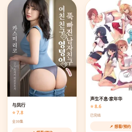
声生不息·家年华
与凤行
⭐ 8.6
⭐ 7.8
已完结
全39集
📌 想看/预约