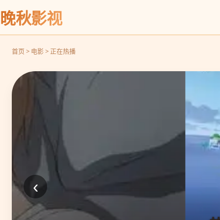
晚秋影视
首页 > 电影 > 正在热播
‹