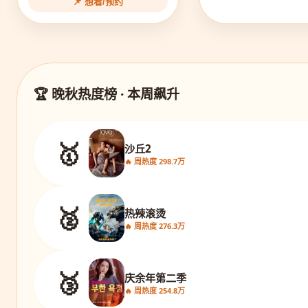
📌 想看/预约
🏆 晚秋热度榜 · 本周飙升
🥇
沙丘2
🔥 周热度 298.7万
🥈
热辣滚烫
🔥 周热度 276.3万
🥉
庆余年第二季
🔥 周热度 254.8万