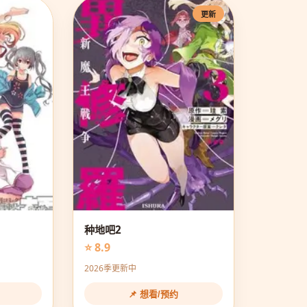
更新
种地吧2
⭐ 8.9
2026季更新中
📌 想看/预约