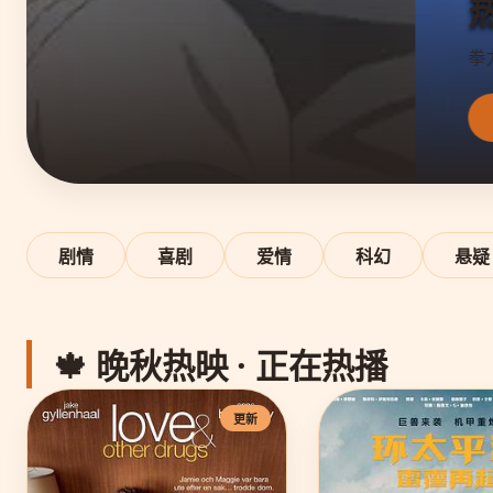
热辣滚烫
拳力蜕变 燃爆自我
立即观看 ▶
剧情
喜剧
爱情
科幻
悬疑
🍁 晚秋热映 · 正在热播
更新