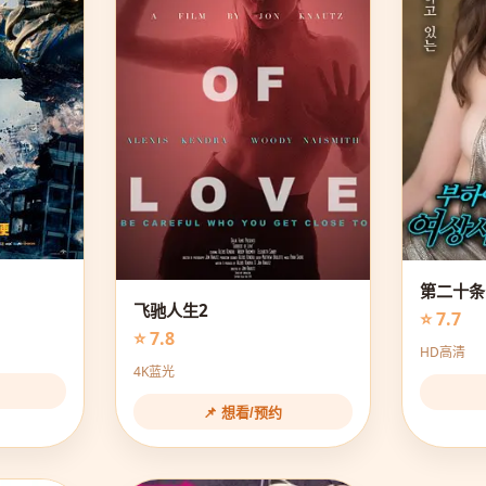
第二十条
飞驰人生2
⭐ 7.7
⭐ 7.8
HD高清
4K蓝光
📌 想看/预约