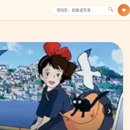
🔍
🍁
›