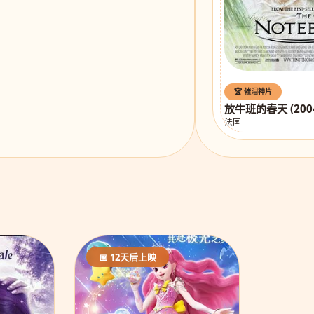
🏆 催泪神片
放牛班的春天 (200
法国
📅 12天后上映