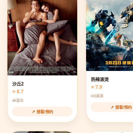
热辣滚烫
沙丘2
⭐ 7.9
⭐ 8.7
HD高清
4K蓝光
📌 想看/预约
📌 想看/预约